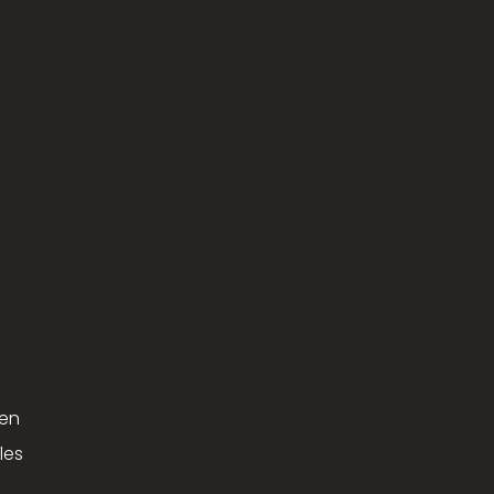
 en
les